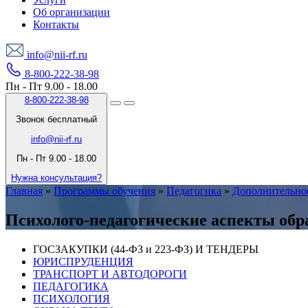
Об организации
Контакты
info@nii-rf.ru
8-800-222-38-98
Пн - Пт 9.00 - 18.00
8-800-222-38-98
Звонок бесплатный
info@nii-rf.ru
Пн - Пт 9.00 - 18.00
Нужна консультация?
Главная
»
Программы обучения
»
Педагогика
»
Дополнительное
Психолого-педагогические аспекты обр
ГОСЗАКУПКИ (44-ФЗ и 223-ФЗ) И ТЕНДЕРЫ
ЮРИСПРУДЕНЦИЯ
ТРАНСПОРТ И АВТОДОРОГИ
ПЕДАГОГИКА
ПСИХОЛОГИЯ