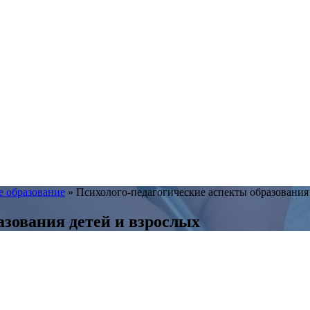
 образование
»
Психолого-педагогические аспекты образования
азования детей и взрослых