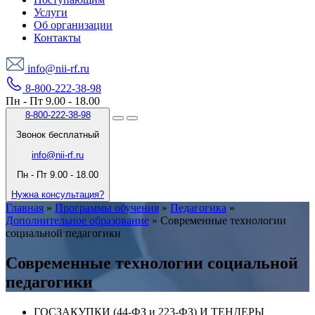
Услуги
Об организации
Контакты
info@nii-rf.ru
8-800-222-38-98
Пн - Пт 9.00 - 18.00
8-800-222-38-98
Звонок бесплатный
info@nii-rf.ru
Пн - Пт 9.00 - 18.00
Нужна консультация?
Главная
»
Программы обучения
»
Педагогика
»
Дополнительное образование
»
Современные технологии
социальной педагогики
Современные технологии социальной
педагогики
ГОСЗАКУПКИ (44-ФЗ и 223-ФЗ) И ТЕНДЕРЫ