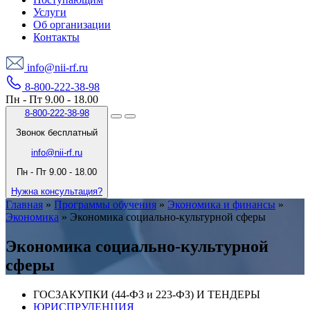
Услуги
Об организации
Контакты
info@nii-rf.ru
8-800-222-38-98
Пн - Пт 9.00 - 18.00
8-800-222-38-98
Звонок бесплатный
info@nii-rf.ru
Пн - Пт 9.00 - 18.00
Нужна консультация?
Главная
»
Программы обучения
»
Экономика и финансы
»
Экономика
»
Экономика социально-культурной сферы
Экономика социально-культурной
сферы
ГОСЗАКУПКИ (44-ФЗ и 223-ФЗ) И ТЕНДЕРЫ
ЮРИСПРУДЕНЦИЯ