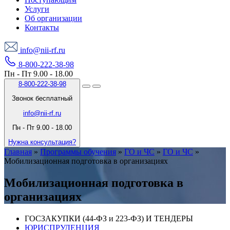
Услуги
Об организации
Контакты
info@nii-rf.ru
8-800-222-38-98
Пн - Пт 9.00 - 18.00
8-800-222-38-98
Звонок бесплатный
info@nii-rf.ru
Пн - Пт 9.00 - 18.00
Нужна консультация?
Главная
»
Программы обучения
»
ГО и ЧС
»
ГО и ЧС
»
Мобилизационная подготовка в организациях
Мобилизационная подготовка в
организациях
ГОСЗАКУПКИ (44-ФЗ и 223-ФЗ) И ТЕНДЕРЫ
ЮРИСПРУДЕНЦИЯ