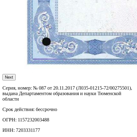
Next
Серия, номер:
№ 087 от 20.11.2017 (Л035-01215-72/00275501),
выдана Департаментом образования и науки Тюменской
области
Срок действия:
бессрочно
ОГРН:
1157232003488
ИНН:
7203331177