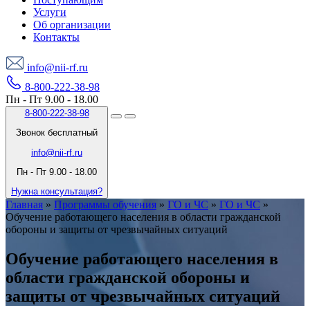
Услуги
Об организации
Контакты
info@nii-rf.ru
8-800-222-38-98
Пн - Пт 9.00 - 18.00
8-800-222-38-98
Звонок бесплатный
info@nii-rf.ru
Пн - Пт 9.00 - 18.00
Нужна консультация?
Главная
»
Программы обучения
»
ГО и ЧС
»
ГО и ЧС
»
Обучение работающего населения в области гражданской
обороны и защиты от чрезвычайных ситуаций
Обучение работающего населения в
области гражданской обороны и
защиты от чрезвычайных ситуаций