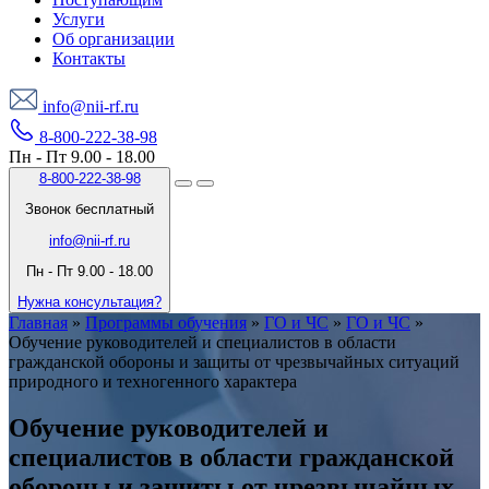
Услуги
Об организации
Контакты
info@nii-rf.ru
8-800-222-38-98
Пн - Пт 9.00 - 18.00
8-800-222-38-98
Звонок бесплатный
info@nii-rf.ru
Пн - Пт 9.00 - 18.00
Нужна консультация?
Главная
»
Программы обучения
»
ГО и ЧС
»
ГО и ЧС
»
Обучение руководителей и специалистов в области
гражданской обороны и защиты от чрезвычайных ситуаций
природного и техногенного характера
Обучение руководителей и
специалистов в области гражданской
обороны и защиты от чрезвычайных