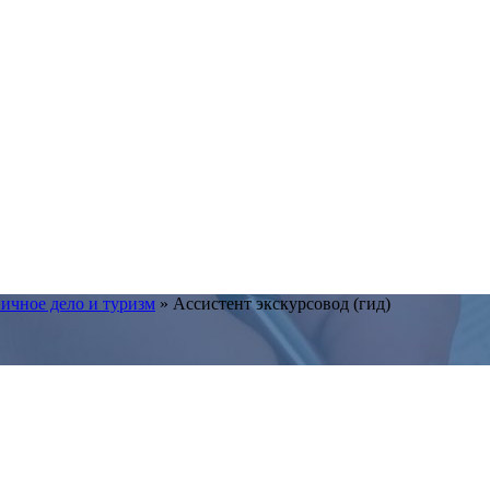
ичное дело и туризм
»
Ассистент экскурсовод (гид)