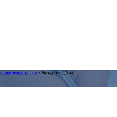
ичное дело и туризм
»
Экскурсовод (гид)