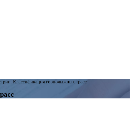
стрии. Классификация горнолыжных трасс
расс