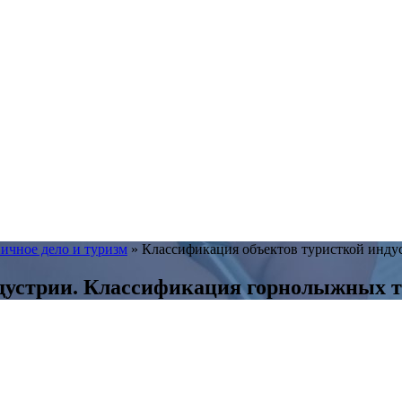
ичное дело и туризм
»
Классификация объектов туристкой инду
дустрии. Классификация горнолыжных т