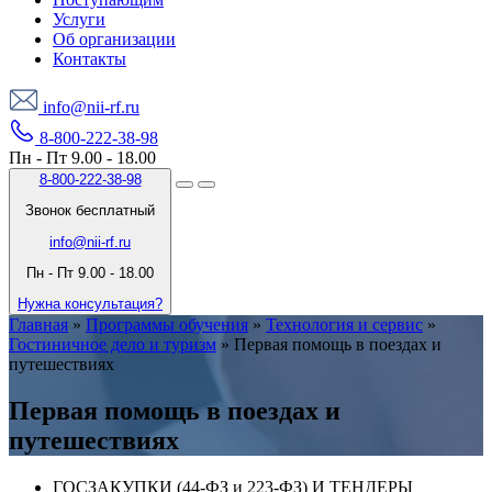
Услуги
Об организации
Контакты
info@nii-rf.ru
8-800-222-38-98
Пн - Пт 9.00 - 18.00
8-800-222-38-98
Звонок бесплатный
info@nii-rf.ru
Пн - Пт 9.00 - 18.00
Нужна консультация?
Главная
»
Программы обучения
»
Технология и сервис
»
Гостиничное дело и туризм
»
Первая помощь в поездах и
путешествиях
Первая помощь в поездах и
путешествиях
ГОСЗАКУПКИ (44-ФЗ и 223-ФЗ) И ТЕНДЕРЫ