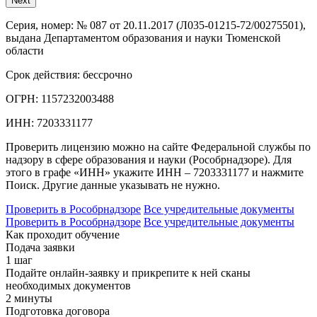
Next
Серия, номер:
№ 087 от 20.11.2017 (Л035-01215-72/00275501),
выдана Департаментом образования и науки Тюменской
области
Срок действия:
бессрочно
ОГРН:
1157232003488
ИНН:
7203331177
Проверить лицензию можно на сайте Федеральной службы по
надзору в сфере образования и науки (Рособрнадзоре). Для
этого в графе «ИНН» укажите ИНН – 7203331177 и нажмите
Поиск. Другие данные указывать не нужно.
Проверить в Рособрнадзоре
Все учредительные документы
Проверить в Рособрнадзоре
Все учредительные документы
Как проходит обучение
Подача заявки
1 шаг
Подайте онлайн-заявку и прикрепите к ней сканы
необходимых документов
2 минуты
Подготовка договора