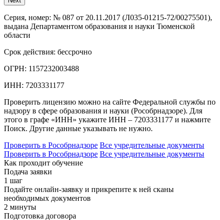
Next
Серия, номер:
№ 087 от 20.11.2017 (Л035-01215-72/00275501),
выдана Департаментом образования и науки Тюменской
области
Срок действия:
бессрочно
ОГРН:
1157232003488
ИНН:
7203331177
Проверить лицензию можно на сайте Федеральной службы по
надзору в сфере образования и науки (Рособрнадзоре). Для
этого в графе «ИНН» укажите ИНН – 7203331177 и нажмите
Поиск. Другие данные указывать не нужно.
Проверить в Рособрнадзоре
Все учредительные документы
Проверить в Рособрнадзоре
Все учредительные документы
Как проходит обучение
Подача заявки
1 шаг
Подайте онлайн-заявку и прикрепите к ней сканы
необходимых документов
2 минуты
Подготовка договора