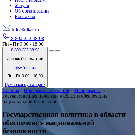
Услуги
Об организации
Контакты
info@nii-rf.ru
8-800-222-38-98
Пн - Пт 9.00 - 18.00
8-800-222-38-98
Звонок бесплатный
info@nii-rf.ru
Пн - Пт 9.00 - 18.00
Нужна консультация?
Главная
»
Программы обучения
»
Менеджмент
»
Государственная политика в области обеспечения
национальной безопасности
Государственная политика в области
обеспечения национальной
безопасности