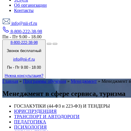
Об организации
Контакты
info@nii-rf.ru
8-800-222-38-98
Пн - Пт 9.00 - 18.00
8-800-222-38-98
Звонок бесплатный
info@nii-rf.ru
Пн - Пт 9.00 - 18.00
Нужна консультация?
Главная
»
Программы обучения
»
Менеджмент
»
Менеджмент в 
Менеджмент в сфере сервиса, туризма
ГОСЗАКУПКИ (44-ФЗ и 223-ФЗ) И ТЕНДЕРЫ
ЮРИСПРУДЕНЦИЯ
ТРАНСПОРТ И АВТОДОРОГИ
ПЕДАГОГИКА
ПСИХОЛОГИЯ