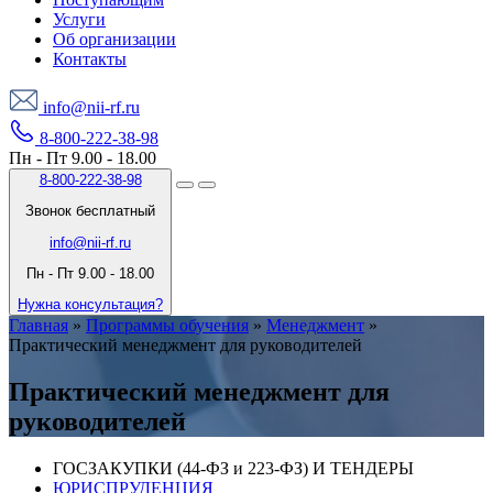
Услуги
Об организации
Контакты
info@nii-rf.ru
8-800-222-38-98
Пн - Пт 9.00 - 18.00
8-800-222-38-98
Звонок бесплатный
info@nii-rf.ru
Пн - Пт 9.00 - 18.00
Нужна консультация?
Главная
»
Программы обучения
»
Менеджмент
»
Практический менеджмент для руководителей
Практический менеджмент для
руководителей
ГОСЗАКУПКИ (44-ФЗ и 223-ФЗ) И ТЕНДЕРЫ
ЮРИСПРУДЕНЦИЯ