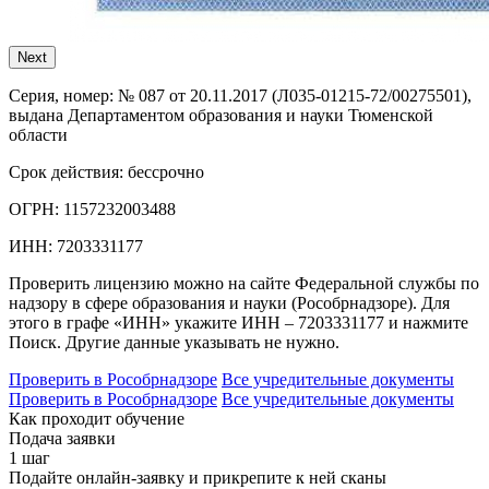
Next
Серия, номер:
№ 087 от 20.11.2017 (Л035-01215-72/00275501),
выдана Департаментом образования и науки Тюменской
области
Срок действия:
бессрочно
ОГРН:
1157232003488
ИНН:
7203331177
Проверить лицензию можно на сайте Федеральной службы по
надзору в сфере образования и науки (Рособрнадзоре). Для
этого в графе «ИНН» укажите ИНН – 7203331177 и нажмите
Поиск. Другие данные указывать не нужно.
Проверить в Рособрнадзоре
Все учредительные документы
Проверить в Рособрнадзоре
Все учредительные документы
Как проходит обучение
Подача заявки
1 шаг
Подайте онлайн-заявку и прикрепите к ней сканы