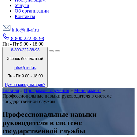
Услуги
Об организации
Контакты
info@nii-rf.ru
8-800-222-38-98
Пн - Пт 9.00 - 18.00
8-800-222-38-98
Звонок бесплатный
info@nii-rf.ru
Пн - Пт 9.00 - 18.00
Нужна консультация?
Главная
»
Программы обучения
»
Менеджмент
»
Профессиональные навыки руководителя в системе
государственной службы
Профессиональные навыки
руководителя в системе
государственной службы