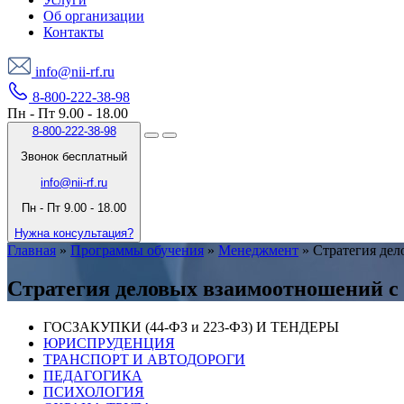
Об организации
Контакты
info@nii-rf.ru
8-800-222-38-98
Пн - Пт 9.00 - 18.00
8-800-222-38-98
Звонок бесплатный
info@nii-rf.ru
Пн - Пт 9.00 - 18.00
Нужна консультация?
Главная
»
Программы обучения
»
Менеджмент
»
Стратегия дел
Стратегия деловых взаимоотношений с
ГОСЗАКУПКИ (44-ФЗ и 223-ФЗ) И ТЕНДЕРЫ
ЮРИСПРУДЕНЦИЯ
ТРАНСПОРТ И АВТОДОРОГИ
ПЕДАГОГИКА
ПСИХОЛОГИЯ