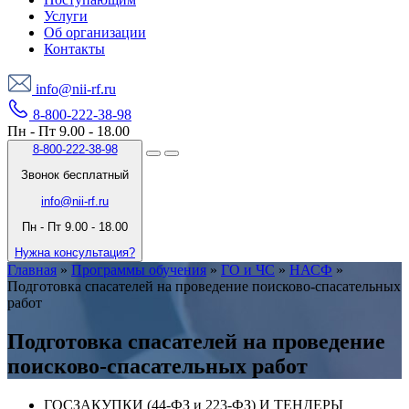
Услуги
Об организации
Контакты
info@nii-rf.ru
8-800-222-38-98
Пн - Пт 9.00 - 18.00
8-800-222-38-98
Звонок бесплатный
info@nii-rf.ru
Пн - Пт 9.00 - 18.00
Нужна консультация?
Главная
»
Программы обучения
»
ГО и ЧС
»
НАСФ
»
Подготовка спасателей на проведение поисково-спасательных
работ
Подготовка спасателей на проведение
поисково-спасательных работ
ГОСЗАКУПКИ (44-ФЗ и 223-ФЗ) И ТЕНДЕРЫ