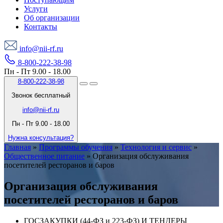
Услуги
Об организации
Контакты
info@nii-rf.ru
8-800-222-38-98
Пн - Пт 9.00 - 18.00
8-800-222-38-98
Звонок бесплатный
info@nii-rf.ru
Пн - Пт 9.00 - 18.00
Нужна консультация?
Главная
»
Программы обучения
»
Технология и сервис
»
Общественное питание
»
Организация обслуживания
посетителей ресторанов и баров
Организация обслуживания
посетителей ресторанов и баров
ГОСЗАКУПКИ (44-ФЗ и 223-ФЗ) И ТЕНДЕРЫ