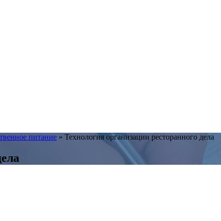
твенное питание
»
Технология организации ресторанного дела
дела