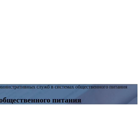
министративных служб в системах общественного питания
 общественного питания