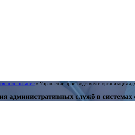
твенное питание
»
Управление производством и организация ад
ия административных служб в системах