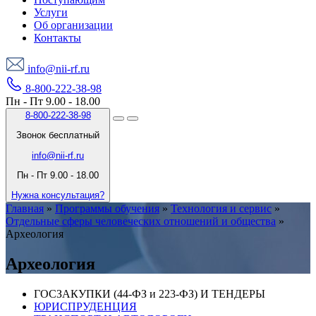
Услуги
Об организации
Контакты
info@nii-rf.ru
8-800-222-38-98
Пн - Пт 9.00 - 18.00
8-800-222-38-98
Звонок бесплатный
info@nii-rf.ru
Пн - Пт 9.00 - 18.00
Нужна консультация?
Главная
»
Программы обучения
»
Технология и сервис
»
Отдельные сферы человеческих отношений и общества
»
Археология
Археология
ГОСЗАКУПКИ (44-ФЗ и 223-ФЗ) И ТЕНДЕРЫ
ЮРИСПРУДЕНЦИЯ