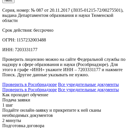
Next
Серия, номер:
№ 087 от 20.11.2017 (Л035-01215-72/00275501),
выдана Департаментом образования и науки Тюменской
области
Срок действия:
бессрочно
ОГРН:
1157232003488
ИНН:
7203331177
Проверить лицензию можно на сайте Федеральной службы по
надзору в сфере образования и науки (Рособрнадзоре). Для
этого в графе «ИНН» укажите ИНН – 7203331177 и нажмите
Поиск. Другие данные указывать не нужно.
Проверить в Рособрнадзоре
Все учредительные документы
Проверить в Рособрнадзоре
Все учредительные документы
Как проходит обучение
Подача заявки
1 шаг
Подайте онлайн-заявку и прикрепите к ней сканы
необходимых документов
2 минуты
Подготовка договора