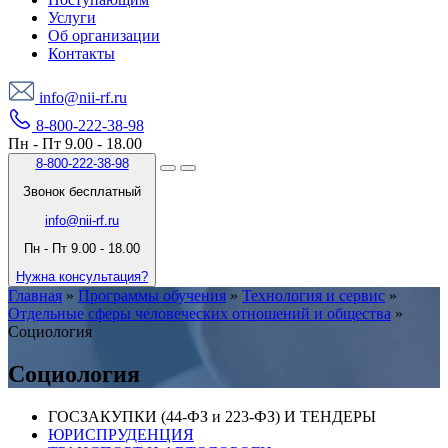
Услуги
Об организации
Контакты
info@nii-rf.ru
8-800-222-38-98
Пн - Пт 9.00 - 18.00
8-800-222-38-98
Звонок бесплатный
info@nii-rf.ru
Пн - Пт 9.00 - 18.00
Нужна консультация?
Главная
»
Программы обучения
»
Технология и сервис
»
Отдельные сферы человеческих отношений и общества
»
Социология
Социология
ГОСЗАКУПКИ (44-ФЗ и 223-ФЗ) И ТЕНДЕРЫ
ЮРИСПРУДЕНЦИЯ