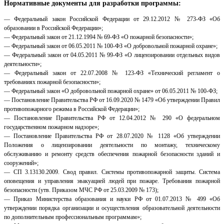
Нормативные документы для разработки программы:
— Федеральный закон Российской Федерации от 29.12.2012 № 273-ФЗ «Об
образовании в Российской Федерации»;
— Федеральный закон от 21.12.1994 № 69-ФЗ «О пожарной безопасности»;
— Федеральный закон от 06.05.2011 № 100-ФЗ «О добровольной пожарной охране»;
— Федеральный закон от 04.05.2011 № 99-ФЗ «О лицензировании отдельных видов
деятельности»;
— Федеральный закон от 22.07.2008 № 123-ФЗ «Технический регламент о
требованиях пожарной безопасности»;
— Федеральный закон «О добровольной пожарной охране» от 06.05.2011 № 100-ФЗ;
— Постановление Правительства РФ от 16.09.2020 № 1479 «Об утверждении Правил
противопожарного режима в Российской Федерации»;
— Постановление Правительства РФ от 12.04.2012 № 290 «О федеральном
государственном пожарном надзоре»;
— Постановление Правительства РФ от 28.07.2020 № 1128 «Об утверждении
Положения о лицензировании деятельности по монтажу, техническому
обслуживанию и ремонту средств обеспечения пожарной безопасности зданий и
сооружений»;
— СП 3.13130.2009. Свод правил. Системы противопожарной защиты. Система
оповещения и управления эвакуацией людей при пожаре. Требования пожарной
безопасности (утв. Приказом МЧС РФ от 25.03.2009 № 173);
— Приказ Министерства образования и науки РФ от 01.07.2013 № 499 «Об
утверждении порядка организации и осуществления образовательной деятельности
по дополнительным профессиональным программам»;