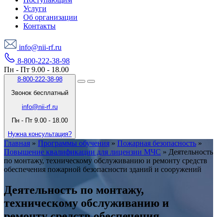
Услуги
Об организации
Контакты
info@nii-rf.ru
8-800-222-38-98
Пн - Пт 9.00 - 18.00
8-800-222-38-98
Звонок бесплатный
info@nii-rf.ru
Пн - Пт 9.00 - 18.00
Нужна консультация?
Главная
»
Программы обучения
»
Пожарная безопасность
»
Повышение квалификации для лицензии МЧС
»
Деятельность
по монтажу, техническому обслуживанию и ремонту средств
обеспечения пожарной безопасности зданий и сооружений
Деятельность по монтажу,
техническому обслуживанию и
ремонту средств обеспечения