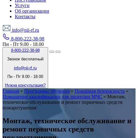
Услуги
Об организации
Контакты
info@nii-rf.ru
8-800-222-38-98
Пн - Пт 9.00 - 18.00
8-800-222-38-98
Звонок бесплатный
info@nii-rf.ru
Пн - Пт 9.00 - 18.00
Нужна консультация?
Главная
»
Программы обучения
»
Пожарная безопасность
»
Повышение квалификации для лицензии МЧС
»
Монтаж,
техническое обслуживание и ремонт первичных средств
пожаротушения
Монтаж, техническое обслуживание и
ремонт первичных средств
пожаротушения