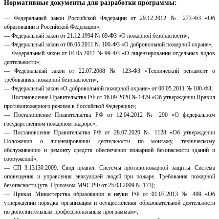
Нормативные документы для разработки программы:
— Федеральный закон Российской Федерации от 29.12.2012 № 273-ФЗ «Об
образовании в Российской Федерации»;
— Федеральный закон от 21.12.1994 № 69-ФЗ «О пожарной безопасности»;
— Федеральный закон от 06.05.2011 № 100-ФЗ «О добровольной пожарной охране»;
— Федеральный закон от 04.05.2011 № 99-ФЗ «О лицензировании отдельных видов
деятельности»;
— Федеральный закон от 22.07.2008 № 123-ФЗ «Технический регламент о
требованиях пожарной безопасности»;
— Федеральный закон «О добровольной пожарной охране» от 06.05.2011 № 100-ФЗ;
— Постановление Правительства РФ от 16.09.2020 № 1479 «Об утверждении Правил
противопожарного режима в Российской Федерации»;
— Постановление Правительства РФ от 12.04.2012 № 290 «О федеральном
государственном пожарном надзоре»;
— Постановление Правительства РФ от 28.07.2020 № 1128 «Об утверждении
Положения о лицензировании деятельности по монтажу, техническому
обслуживанию и ремонту средств обеспечения пожарной безопасности зданий и
сооружений»;
— СП 3.13130.2009. Свод правил. Системы противопожарной защиты. Система
оповещения и управления эвакуацией людей при пожаре. Требования пожарной
безопасности (утв. Приказом МЧС РФ от 25.03.2009 № 173);
— Приказ Министерства образования и науки РФ от 01.07.2013 № 499 «Об
утверждении порядка организации и осуществления образовательной деятельности
по дополнительным профессиональным программам»;