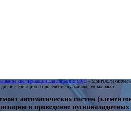
ышение квалификации для лицензии МЧС
»
Монтаж, техническ
я диспетчеризацию и проведение пусконаладочных работ
емонт автоматических систем (элементов
ризацию и проведение пусконаладочных