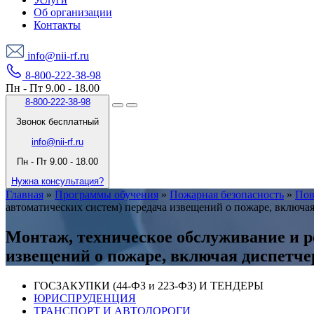
Об организации
Контакты
info@nii-rf.ru
8-800-222-38-98
Пн - Пт 9.00 - 18.00
8-800-222-38-98
Звонок бесплатный
info@nii-rf.ru
Пн - Пт 9.00 - 18.00
Нужна консультация?
Главная
»
Программы обучения
»
Пожарная безопасность
»
Пов
автоматических систем) передача извещений о пожаре, включа
Монтаж, техническое обслуживание и р
извещений о пожаре, включая диспетче
ГОСЗАКУПКИ (44-ФЗ и 223-ФЗ) И ТЕНДЕРЫ
ЮРИСПРУДЕНЦИЯ
ТРАНСПОРТ И АВТОДОРОГИ