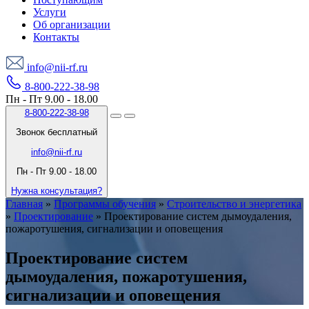
Услуги
Об организации
Контакты
info@nii-rf.ru
8-800-222-38-98
Пн - Пт 9.00 - 18.00
8-800-222-38-98
Звонок бесплатный
info@nii-rf.ru
Пн - Пт 9.00 - 18.00
Нужна консультация?
Главная
»
Программы обучения
»
Строительство и энергетика
»
Проектирование
»
Проектирование систем дымоудаления,
пожаротушения, сигнализации и оповещения
Проектирование систем
дымоудаления, пожаротушения,
сигнализации и оповещения