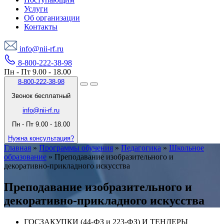
Услуги
Об организации
Контакты
info@nii-rf.ru
8-800-222-38-98
Пн - Пт 9.00 - 18.00
8-800-222-38-98
Звонок бесплатный
info@nii-rf.ru
Пн - Пт 9.00 - 18.00
Нужна консультация?
Главная
»
Программы обучения
»
Педагогика
»
Школьное
образование
»
Преподавание изобразительного и
декоративно-прикладного искусства
Преподавание изобразительного и
декоративно-прикладного искусства
ГОСЗАКУПКИ (44-ФЗ и 223-ФЗ) И ТЕНДЕРЫ