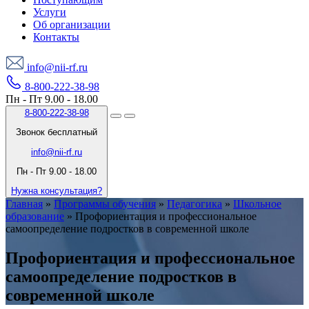
Услуги
Об организации
Контакты
info@nii-rf.ru
8-800-222-38-98
Пн - Пт 9.00 - 18.00
8-800-222-38-98
Звонок бесплатный
info@nii-rf.ru
Пн - Пт 9.00 - 18.00
Нужна консультация?
Главная
»
Программы обучения
»
Педагогика
»
Школьное
образование
»
Профориентация и профессиональное
самоопределение подростков в современной школе
Профориентация и профессиональное
самоопределение подростков в
современной школе