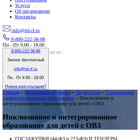
Услуги
Об организации
Контакты
info@nii-rf.ru
8-800-222-38-98
Пн - Пт 9.00 - 18.00
8-800-222-38-98
Звонок бесплатный
info@nii-rf.ru
Пн - Пт 9.00 - 18.00
Нужна консультация?
Главная
»
Программы обучения
»
Педагогика
»
Специальное
(дефектологическое) образование
»
Инклюзивное и
интегрированное образование для детей с ОВЗ
Инклюзивное и интегрированное
образование для детей с ОВЗ
ГОСЗАКУПКИ (44-ФЗ и 223-ФЗ) И ТЕНДЕРЫ