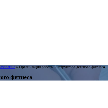
разование
»
Организация работы инструктора детского фитнеса
ого фитнеса