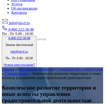
Услуги
Об организации
Контакты
info@nii-rf.ru
8-800-222-38-98
Пн - Пт 9.00 - 18.00
8-800-222-38-98
Звонок бесплатный
info@nii-rf.ru
Пн - Пт 9.00 - 18.00
Нужна консультация?
Главная
»
Программы обучения
»
Строительство и энергетика
»
Строительство
»
Комплексное развитие территории и иные
аспекты управления градостроительной деятельностью
Комплексное развитие территории и
иные аспекты управления
градостроительной деятельностью