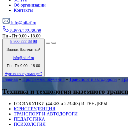
Об организации
Контакты
info@nii-rf.ru
8-800-222-38-98
Пн - Пт 9.00 - 18.00
8-800-222-38-98
Звонок бесплатный
info@nii-rf.ru
Пн - Пт 9.00 - 18.00
Нужна консультация?
Главная
»
Программы обучения
»
Транспорт и автодороги
»
Тра
Техника и технология наземного транс
ГОСЗАКУПКИ (44-ФЗ и 223-ФЗ) И ТЕНДЕРЫ
ЮРИСПРУДЕНЦИЯ
ТРАНСПОРТ И АВТОДОРОГИ
ПЕДАГОГИКА
ПСИХОЛОГИЯ