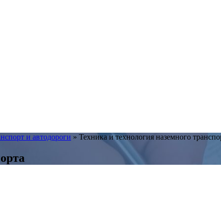
нспорт и автодороги
»
Техника и технология наземного транспо
порта