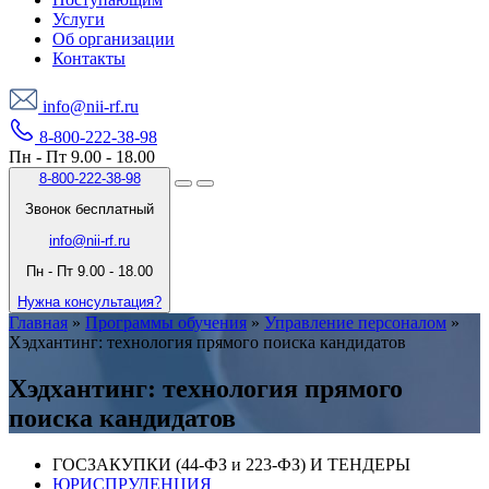
Услуги
Об организации
Контакты
info@nii-rf.ru
8-800-222-38-98
Пн - Пт 9.00 - 18.00
8-800-222-38-98
Звонок бесплатный
info@nii-rf.ru
Пн - Пт 9.00 - 18.00
Нужна консультация?
Главная
»
Программы обучения
»
Управление персоналом
»
Хэдхантинг: технология прямого поиска кандидатов
Хэдхантинг: технология прямого
поиска кандидатов
ГОСЗАКУПКИ (44-ФЗ и 223-ФЗ) И ТЕНДЕРЫ
ЮРИСПРУДЕНЦИЯ