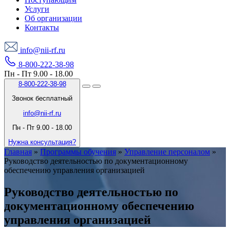
Услуги
Об организации
Контакты
info@nii-rf.ru
8-800-222-38-98
Пн - Пт 9.00 - 18.00
8-800-222-38-98
Звонок бесплатный
info@nii-rf.ru
Пн - Пт 9.00 - 18.00
Нужна консультация?
Главная
»
Программы обучения
»
Управление персоналом
»
Руководство деятельностью по документационному
обеспечению управления организацией
Руководство деятельностью по
документационному обеспечению
управления организацией