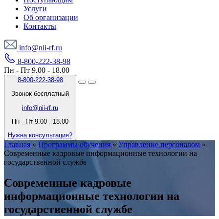
Услуги
Об организации
Контакты
info@nii-rf.ru
8-800-222-38-98
Пн - Пт 9.00 - 18.00
8-800-222-38-98
Звонок бесплатный
info@nii-rf.ru
Пн - Пт 9.00 - 18.00
Нужна консультация?
Главная
»
Программы обучения
»
Управление персоналом
»
Современные кадровые информационные технологии на
государственной службе
Современные кадровые
информационные технологии на
государственной службе