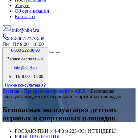
Услуги
Об организации
Контакты
info@nii-rf.ru
8-800-222-38-98
Пн - Пт 9.00 - 18.00
8-800-222-38-98
Звонок бесплатный
info@nii-rf.ru
Пн - Пт 9.00 - 18.00
Нужна консультация?
Главная
»
Программы обучения
»
ЖКХ
»
Безопасная
эксплуатация детских игровых и спортивных площадок
Безопасная эксплуатация детских
игровых и спортивных площадок
ГОСЗАКУПКИ (44-ФЗ и 223-ФЗ) И ТЕНДЕРЫ
ЮРИСПРУДЕНЦИЯ