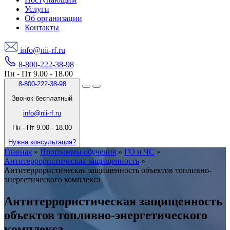
Услуги
Об организации
Контакты
info@nii-rf.ru
8-800-222-38-98
Пн - Пт 9.00 - 18.00
8-800-222-38-98
Звонок бесплатный
info@nii-rf.ru
Пн - Пт 9.00 - 18.00
Нужна консультация?
Главная
»
Программы обучения
»
ГО и ЧС
»
Антитеррористическая защищенность
»
Антитеррористическая защищенность объектов топливно-
энергетического комплекса
Антитеррористическая защищенность
объектов топливно-энергетического
комплекса