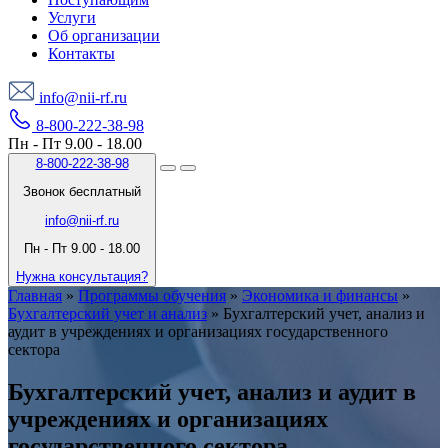
Услуги
Об организации
Контакты
info@nii-rf.ru
8-800-222-38-98
Пн - Пт 9.00 - 18.00
8-800-222-38-98
Звонок бесплатный
info@nii-rf.ru
Пн - Пт 9.00 - 18.00
Нужна консультация?
Главная
»
Программы обучения
»
Экономика и финансы
»
Бухгалтерский учет и анализ
»
Бухгалтерский учет, анализ и
аудит в учреждениях и организациях государственного
сектора
Бухгалтерский учет, анализ и аудит в
учреждениях и организациях
государственного сектора