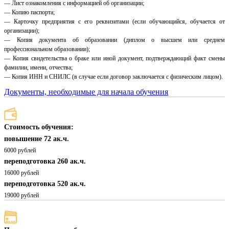
— Лист ознакомления с информацией об организации;
— Копию паспорта;
— Карточку предприятия с его реквизитами (если обучающийся, обучается от
организации);
— Копия документа об образовании (диплом о высшем или среднем
профессиональном образовании);
— Копия свидетельства о браке или иной документ, подтверждающий факт смены
фамилии, имени, отчества;
— Копия ИНН и СНИЛС (в случае если договор заключается с физическим лицом).
Документы, необходимые для начала обучения
Стоимость обучения:
повышение 72 ак.ч.
6000 рублей
переподготовка 260 ак.ч.
16000 рублей
переподготовка 520 ак.ч.
19000 рублей