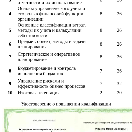
отчетности и их использование
Основы управленческого учета и
4
его роль в финансовой функции
8
26
организации
Основные классификации затрат,
5
методы их учета и калькуляции
8
26
себестоимости
Предмет, объект, методы и задачи
6
8
26
планирования
Стратегическое и оперативное
7
8
26
планирование
Бюджетирование и контроль
8
7
26
исполнения бюджетов
Управление рисками и
9
7
32
эффективность бизнес-процессов
10
Итоговая аттестация
2
20
Удостоверение о повышении квалификации