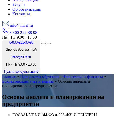
Услуги
Об организации
Контакты
info@nii-rf.ru
8-800-222-38-98
Пн - Пт 9.00 - 18.00
8-800-222-38-98
Звонок бесплатный
info@nii-rf.ru
Пн - Пт 9.00 - 18.00
Нужна консультация?
Главная
»
Программы обучения
»
Экономика и финансы
»
Бухгалтерский учет и анализ
»
Основы анализа и
планирования на предприятии
Основы анализа и планирования на
предприятии
ГОСЗАКУПКИ (44-ФЗ и 223-ФЗ) И ТЕНДЕРЫ