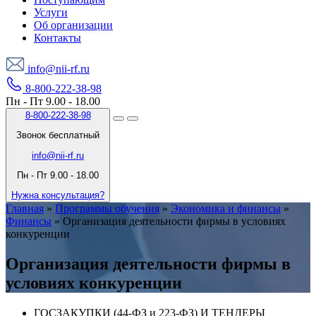
Услуги
Об организации
Контакты
info@nii-rf.ru
8-800-222-38-98
Пн - Пт 9.00 - 18.00
8-800-222-38-98
Звонок бесплатный
info@nii-rf.ru
Пн - Пт 9.00 - 18.00
Нужна консультация?
Главная
»
Программы обучения
»
Экономика и финансы
»
Финансы
»
Организация деятельности фирмы в условиях
конкуренции
Организация деятельности фирмы в
условиях конкуренции
ГОСЗАКУПКИ (44-ФЗ и 223-ФЗ) И ТЕНДЕРЫ