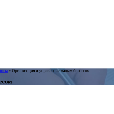
ансы
»
Организация и управление малым бизнесом
есом