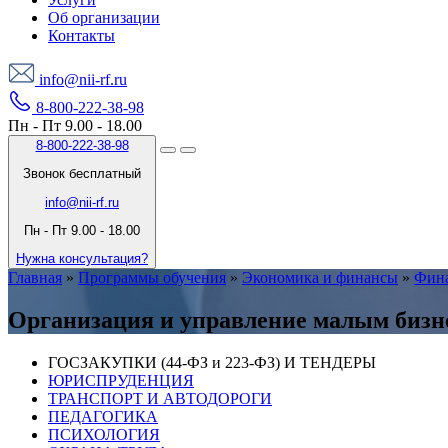
Об организации
Контакты
info@nii-rf.ru
8-800-222-38-98
Пн - Пт 9.00 - 18.00
8-800-222-38-98
Звонок бесплатный
info@nii-rf.ru
Пн - Пт 9.00 - 18.00
Нужна консультация?
Главная
»
Программы обучения
»
Экономика и финансы
»
Фин
Организация и управление малым бизн
ГОСЗАКУПКИ (44-ФЗ и 223-ФЗ) И ТЕНДЕРЫ
ЮРИСПРУДЕНЦИЯ
ТРАНСПОРТ И АВТОДОРОГИ
ПЕДАГОГИКА
ПСИХОЛОГИЯ