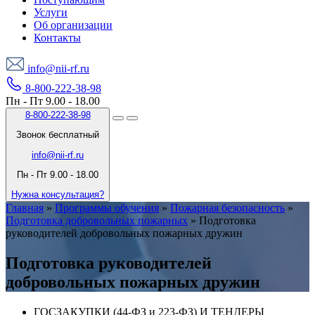
Услуги
Об организации
Контакты
info@nii-rf.ru
8-800-222-38-98
Пн - Пт 9.00 - 18.00
8-800-222-38-98
Звонок бесплатный
info@nii-rf.ru
Пн - Пт 9.00 - 18.00
Нужна консультация?
Главная
»
Программы обучения
»
Пожарная безопасность
»
Подготовка добровольных пожарных
»
Подготовка
руководителей добровольных пожарных дружин
Подготовка руководителей
добровольных пожарных дружин
ГОСЗАКУПКИ (44-ФЗ и 223-ФЗ) И ТЕНДЕРЫ