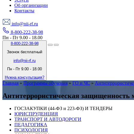
Об организации
Контакты
info@nii-rf.ru
8-800-222-38-98
Пн - Пт 9.00 - 18.00
8-800-222-38-98
Звонок бесплатный
info@nii-rf.ru
Пн - Пт 9.00 - 18.00
Нужна консультация?
Главная
»
Программы обучения
»
ГО и ЧС
»
Антитеррористиче
Антитеррористическая защищенность 
ГОСЗАКУПКИ (44-ФЗ и 223-ФЗ) И ТЕНДЕРЫ
ЮРИСПРУДЕНЦИЯ
ТРАНСПОРТ И АВТОДОРОГИ
ПЕДАГОГИКА
ПСИХОЛОГИЯ